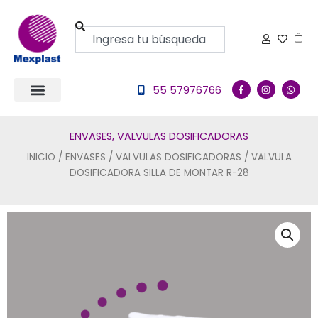
Ir
al
Buscar
Carr
contenido
F
I
W
55 57976766
a
n
h
c
s
a
e
t
t
b
a
s
o
g
a
ENVASES
,
VALVULAS DOSIFICADORAS
o
r
p
k
a
p
INICIO
/
ENVASES
/
VALVULAS DOSIFICADORAS
/ VALVULA
-
m
f
DOSIFICADORA SILLA DE MONTAR R-28