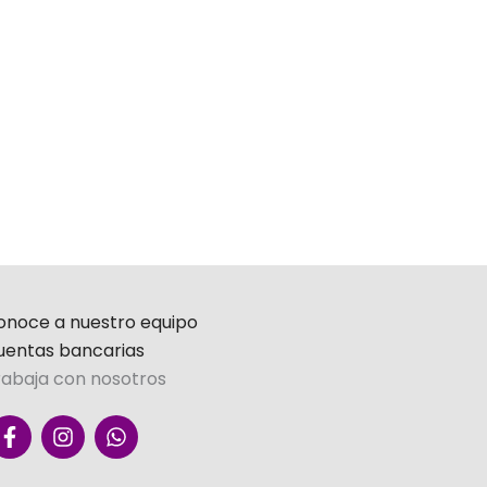
onoce a nuestro equipo
uentas bancarias
rabaja con nosotros
F
I
W
a
n
h
c
s
a