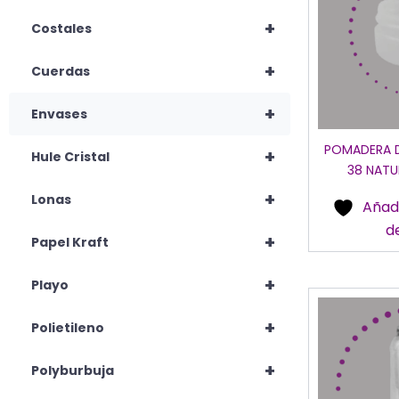
+
Costales
+
Cuerdas
+
Envases
POMADERA D
+
Hule Cristal
38 NATU
+
Lonas
Añadi
d
+
Papel Kraft
+
Playo
+
Polietileno
+
Polyburbuja