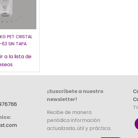
 KG PET CRISTAL
-63 SIN TAPA
r a la lista de
eseos
¡Suscríbete a nuestro
C
newsletter!
C
976766
T
Recibe de manera
nico:
periódica información
st.com
actualizada, útil y práctica.