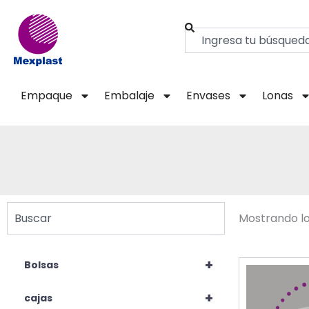
Ir
al
Buscar
contenido
Empaque
Embalaje
Envases
Lonas
Buscar
Mostrando lo
+
Bolsas
+
cajas