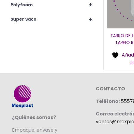
+
Polyfoam
+
Super Saco
TARRO DE 1
LARGO R
Añadi
d
CONTACTO
Teléfono:
5557
Correo electró
¿Quiénes somos?
ventas@mexpla
Empaque, envase y