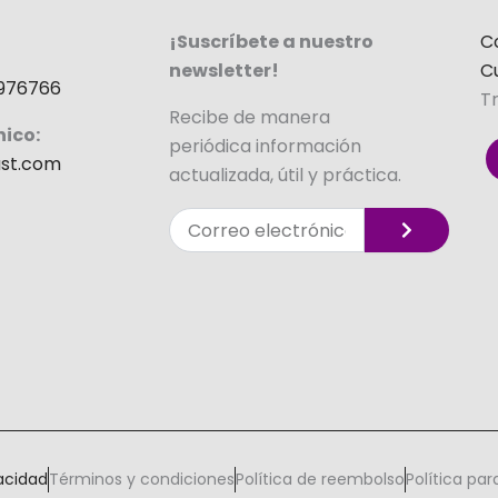
¡Suscríbete a nuestro
C
newsletter!
C
976766
T
Recibe de manera
nico:
periódica información
st.com
actualizada, útil y práctica.
Enviar
Correo
electrónico
Alternative:
vacidad
Términos y condiciones
Política de reembolso
Política pa