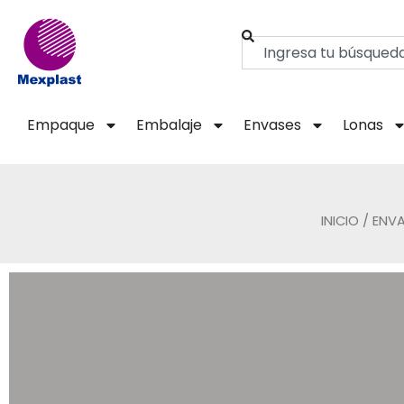
Ir
al
Buscar
contenido
Empaque
Embalaje
Envases
Lonas
INICIO
/
ENV