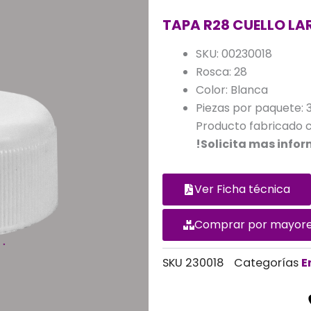
TAPA R28 CUELLO L
SKU: 00230018
Rosca: 28
Color: Blanca
Piezas por paquete: 
Producto fabricado c
!Solicita mas info
Ver Ficha técnica
Comprar por mayor
Alternative:
SKU
230018
Categorías
E