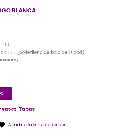
ARGO BLANCA
3000
on PET (polietileno de baja densidad).
rmación¡
eo
nvases
,
Tapas
Añadir a la lista de deseos