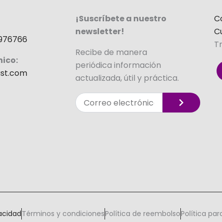
¡Suscríbete a nuestro
C
newsletter!
C
976766
T
Recibe de manera
nico:
periódica información
st.com
actualizada, útil y práctica.
Enviar
Correo
electrónico
Alternative:
vacidad
Términos y condiciones
Política de reembolso
Política pa