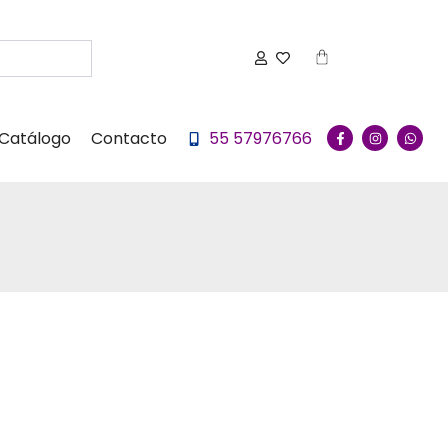
Carrito
F
I
W
Catálogo
Contacto
55 57976766
a
n
h
c
s
a
e
t
t
b
a
s
o
g
a
o
r
p
k
a
p
-
m
f