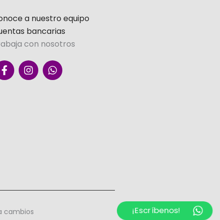
onoce a nuestro equipo
uentas bancarias
rabaja con nosotros
F
I
W
a
n
h
c
s
a
e
t
t
b
a
s
o
g
a
o
r
p
k
a
p
-
m
f
¡Escríbenos!
ra cambios