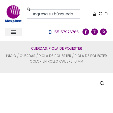
Ir
al
Buscar
Carr
contenido
F
I
W
55 57976766
a
n
h
c
s
a
e
t
t
b
a
s
o
g
a
CUERDAS
,
PIOLA DE POLIESTER
o
r
p
k
a
p
INICIO
/
CUERDAS
/
PIOLA DE POLIESTER
/ PIOLA DE POLIESTER
-
m
f
COLOR EN ROLLO CALIBRE 10 MM