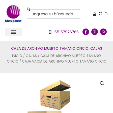
Ir
al
Buscar
Carr
contenido
F
I
W
55 57976766
a
n
h
c
s
a
e
t
t
b
a
s
o
g
a
CAJA DE ARCHIVO MUERTO TAMAÑO OFICIO
,
CAJAS
o
r
p
k
a
p
INICIO
/
CAJAS
/
CAJA DE ARCHIVO MUERTO TAMAÑO
-
m
f
OFICIO
/ CAJA VACIA DE ARCHIVO MUERTO TAMAÑO OFICIO