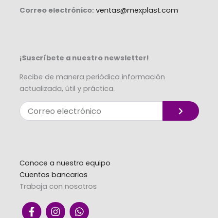
Correo electrónico:
ventas@mexplast.com
¡Suscríbete a nuestro newsletter!
Recibe de manera periódica información
actualizada, útil y práctica.
Enviar
Correo
electrónico
Alternative:
Conoce a nuestro equipo
Cuentas bancarias
Trabaja con nosotros
F
I
W
a
n
h