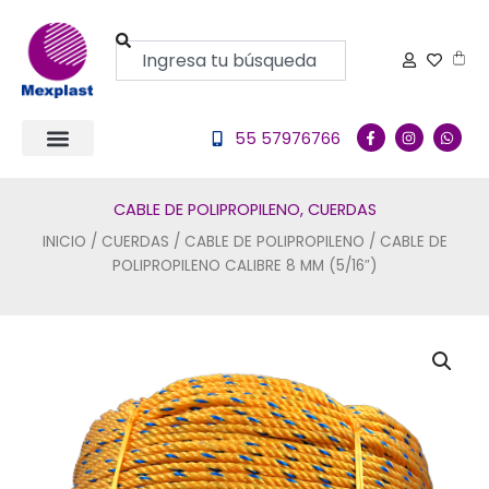
Ir
al
Buscar
Carr
contenido
F
I
W
55 57976766
a
n
h
c
s
a
e
t
t
b
a
s
o
g
a
CABLE DE POLIPROPILENO
,
CUERDAS
o
r
p
k
a
p
INICIO
/
CUERDAS
/
CABLE DE POLIPROPILENO
/ CABLE DE
-
m
f
POLIPROPILENO CALIBRE 8 MM (5/16″)