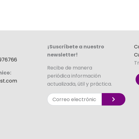
¡Suscríbete a nuestro
C
newsletter!
C
976766
T
Recibe de manera
nico:
periódica información
st.com
actualizada, útil y práctica.
Enviar
Correo
electrónico
Alternative: