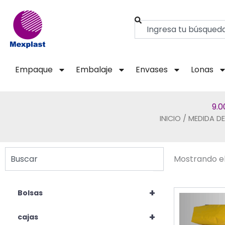
Ir
al
Buscar
contenido
Empaque
Embalaje
Envases
Lonas
9.0
INICIO
/ MEDIDA DE
Buscar
Mostrando el
+
Bolsas
+
cajas