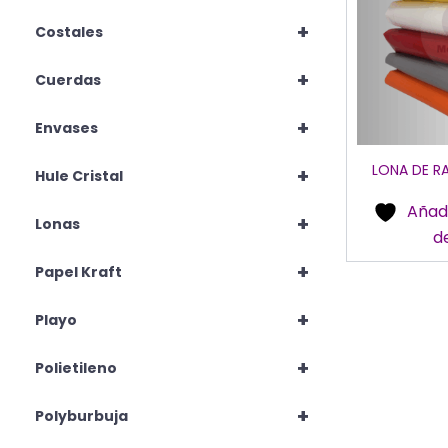
+
Costales
+
Cuerdas
+
Envases
LONA DE R
+
Hule Cristal
Añadi
+
Lonas
d
+
Papel Kraft
+
Playo
+
Polietileno
+
Polyburbuja