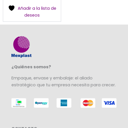
en
Añadir a la lista de
la
deseos
página
de
producto
¿Quiénes somos?
Empaque, envase y embalaje: el aliado
estratégico que tu empresa necesita para crecer.