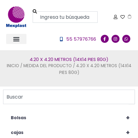
Ir
al
Buscar
Carr
contenido
F
I
W
55 57976766
a
n
h
c
s
a
e
t
t
b
a
s
o
g
a
4.20 X 4.20 METROS (14X14 PIES 80G)
o
r
p
k
a
p
INICIO
/ MEDIDA DEL PRODUCTO / 4.20 X 4.20 METROS (14X14
-
m
PIES 80G)
f
Buscar
+
Bolsas
+
cajas