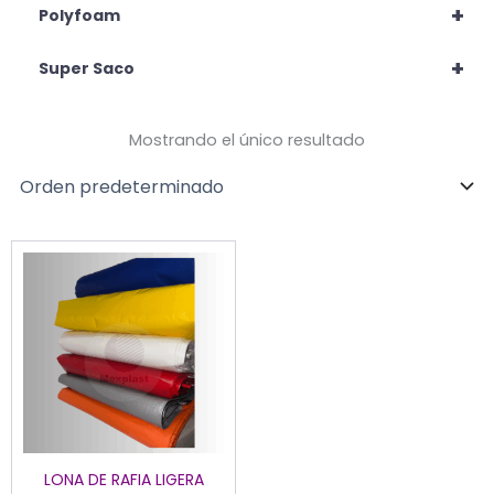
+
Polyfoam
+
Super Saco
Mostrando el único resultado
Este
producto
tiene
múltiples
variantes.
Las
opciones
se
pueden
LONA DE RAFIA LIGERA
elegir