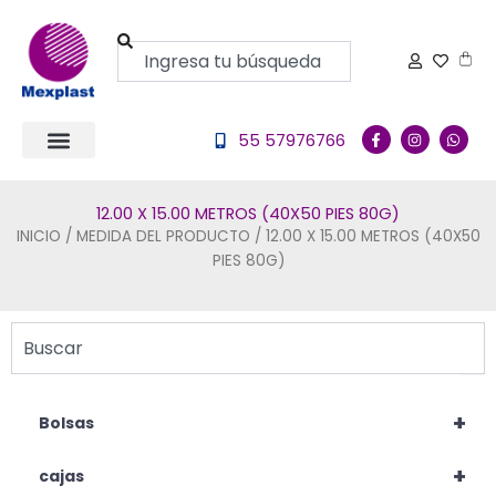
Ir
al
Buscar
Carr
contenido
F
I
W
55 57976766
a
n
h
c
s
a
e
t
t
b
a
s
o
g
a
12.00 X 15.00 METROS (40X50 PIES 80G)
o
r
p
k
a
p
INICIO
/ MEDIDA DEL PRODUCTO / 12.00 X 15.00 METROS (40X50
-
m
PIES 80G)
f
Buscar
+
Bolsas
+
cajas