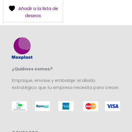
en
Añadir a la lista de
la
deseos
página
de
producto
¿Quiénes somos?
Empaque, envase y embalaje: el aliado
estratégico que tu empresa necesita para crecer.