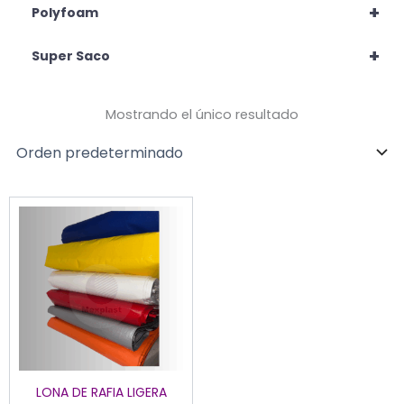
+
Polyfoam
+
Super Saco
Mostrando el único resultado
Este
producto
tiene
múltiples
variantes.
Las
opciones
se
pueden
LONA DE RAFIA LIGERA
elegir