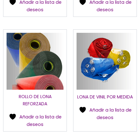
Añadir a la lista de
Añadir a la lista de
la
la
deseos
deseos
página
pá
de
de
producto
pr
Este
Es
producto
pr
tiene
tie
múltiples
múl
variantes.
var
Las
La
opciones
op
se
se
pueden
pu
ROLLO DE LONA
LONA DE VINIL POR MEDIDA
elegir
ele
REFORZADA
en
en
Añadir a la lista de
la
la
Añadir a la lista de
deseos
página
pá
deseos
de
de
producto
pr