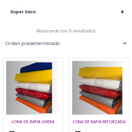
+
Super Saco
Mostrando los 5 resultados
Este
Es
producto
pr
tiene
tie
múltiples
múl
variantes.
var
Las
La
opciones
op
se
se
pueden
pu
LONA DE RAFIA LIGERA
LONA DE RAFIA REFORZADA
elegir
ele
en
en