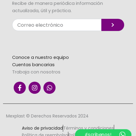
Recibe de manera periódica información
actualizada, útil y práctica.
Enviar
Correo
electrónico
Alternative:
Conoce a nuestro equipo
Cuentas bancarias
Trabaja con nosotros
F
I
W
a
n
h
c
s
a
e
t
t
b
a
s
o
g
a
Mexplast © Derechos Reservados 2024
o
r
p
k
a
p
Aviso de privacidad
Términos y condiciones
-
m
¡Escríbenos!
Política de reembolso
Política para cambios