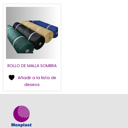
Este
producto
tiene
múltiples
variantes.
Las
opciones
se
pueden
ROLLO DE MALLA SOMBRA
elegir
en
Añadir a la lista de
la
deseos
página
de
producto