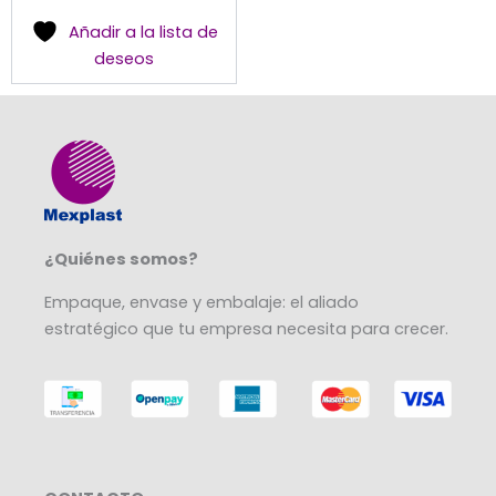
la
Añadir a la lista de
página
deseos
de
producto
¿Quiénes somos?
Empaque, envase y embalaje: el aliado
estratégico que tu empresa necesita para crecer.