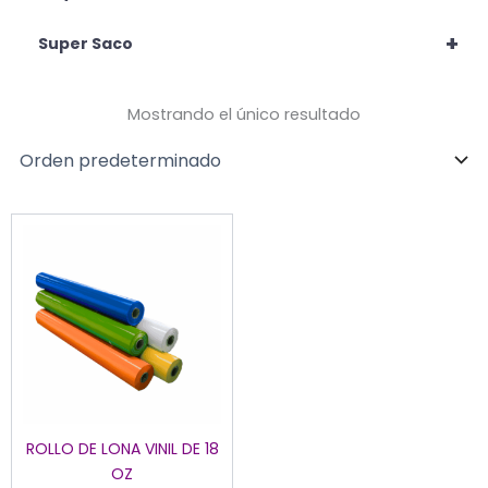
+
Super Saco
Mostrando el único resultado
Este
producto
tiene
múltiples
variantes.
Las
opciones
se
pueden
ROLLO DE LONA VINIL DE 18
elegir
OZ
en