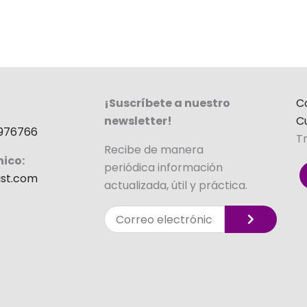
¡Suscríbete a nuestro
C
newsletter!
C
976766
T
Recibe de manera
nico:
periódica información
st.com
actualizada, útil y práctica.
Enviar
Correo
electrónico
Alternative: