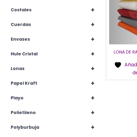
+
Costales
+
Cuerdas
+
Envases
LONA DE R
+
Hule Cristal
Añadi
+
Lonas
d
+
Papel Kraft
+
Playo
+
Polietileno
+
Polyburbuja