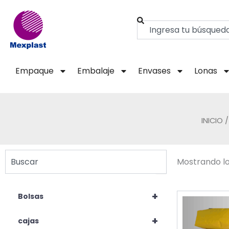
Ir
al
Buscar
contenido
Empaque
Embalaje
Envases
Lonas
INICIO
/
Buscar
Mostrando lo
+
Bolsas
+
cajas