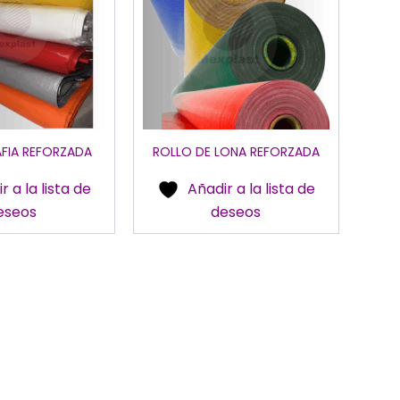
múltiples
múltiples
variantes.
variantes.
Las
Las
opciones
opciones
se
se
pueden
pueden
elegir
elegir
AFIA REFORZADA
ROLLO DE LONA REFORZADA
en
en
r a la lista de
Añadir a la lista de
la
la
eseos
deseos
página
página
de
de
producto
producto